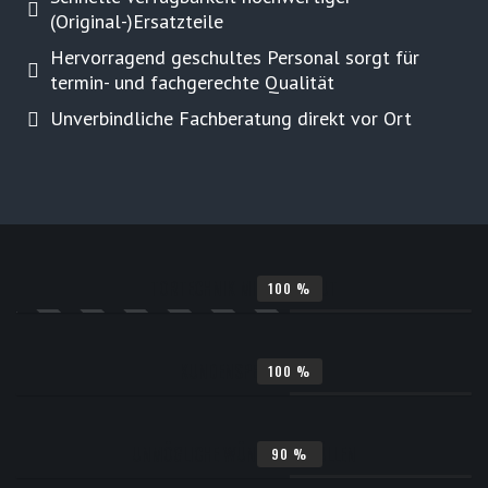
(Original-)Ersatzteile
Hervorragend geschultes Personal sorgt für
termin- und fachgerechte Qualität
Unverbindliche Fachberatung direkt vor Ort
TORTECHNIK MIT HERZBLUT
100
%
KUNDENSPEZIFISCH
100
%
UNMÖGLICHE WÜNSCHE ERFÜLLEN
90
%